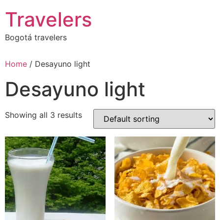
Skip
Travelers
to
content
Bogotá travelers
Home
/ Desayuno light
Desayuno light
Showing all 3 results