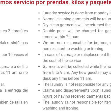
os servicio por prendas, kilos y paquete
Laundry service is done from monday 
Normal cleaning garments will be retu
Dry clean garments will be returned the
ga en 2 horas) es
Double price will be charged for g
ironed within 2 hours
ales sintéticos
We are not responsable for buttons, d
non resistant to washing or ironing.
 por 10 veces el
In case of damage or misplacement the
the cost of the service
 camarera de 8 a
Garments will be collected while the 
las 11 am si no
from 8 to 9 am. Any how guests may ask
desk any time before 11 am.
ar.
The laundry is not responsible for any
a la entrega del
Claims and disagreements upon laundr
hours of having received garments bac
bien de talla en
The laundry is not responsible for ite
washing and ironing.