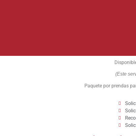
Disponibl
(Este ser
Paquete por prendas pa
Solic
Soli
Reco
Solic