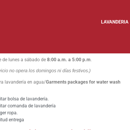
LAVANDERIA
e de lunes a sábado de
8:00 a.m. a 5:00 p.m
.
vicio no opera los domingos ni días festivos.)
ra lavandería en agua/
Garments packages for water wash
itar bolsa de lavandería.
citar comanda de lavandería
ger ropa.
itud entrega