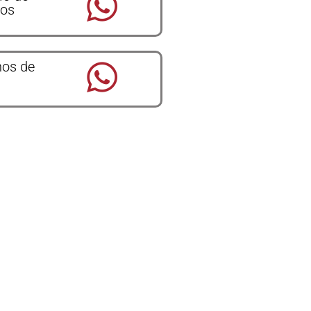
dos
os de