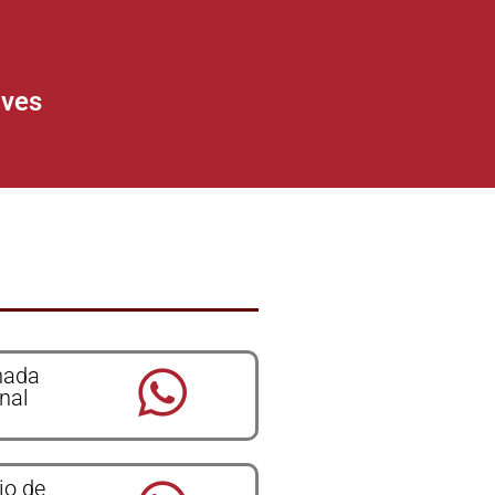
aves
hada
nal
o de