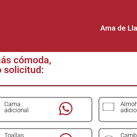
Ama de Ll
más cómoda,
 solicitud:
Cama
Almo
adicional
adicio
Toallas
Cambi